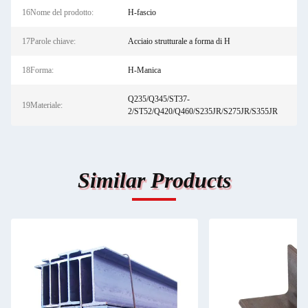
16Nome del prodotto:
H-fascio
17Parole chiave:
Acciaio strutturale a forma di H
18Forma:
H-Manica
Q235/Q345/ST37-
19Materiale:
2/ST52/Q420/Q460/S235JR/S275JR/S355JR
Similar Products