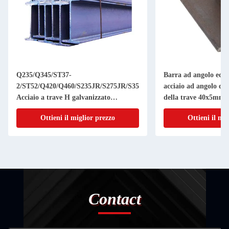
Q235/Q345/ST37-
Barra ad angolo equi
2/ST52/Q420/Q460/S235JR/S275JR/S355JR
acciaio ad angolo di
Acciaio a trave H galvanizzato
della trave 40x5m
personalizzato con servizio di
A36 Q235 GB 20x4m
Ottieni il miglior prezzo
Ottieni il mi
lavorazione a foratura
caldo
Contact