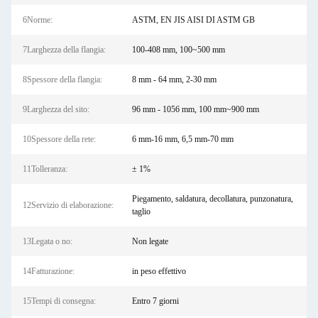
6Norme:
ASTM, EN JIS AISI DI ASTM GB
7Larghezza della flangia:
100-408 mm, 100~500 mm
8Spessore della flangia:
8 mm - 64 mm, 2-30 mm
9Larghezza del sito:
96 mm - 1056 mm, 100 mm~900 mm
10Spessore della rete:
6 mm-16 mm, 6,5 mm-70 mm
11Tolleranza:
± 1%
Piegamento, saldatura, decollatura, punzonatura,
12Servizio di elaborazione:
taglio
13Legata o no:
Non legate
14Fatturazione:
in peso effettivo
15Tempi di consegna:
Entro 7 giorni