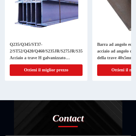
Q235/Q345/ST37-
Barra ad angolo equi
2/ST52/Q420/Q460/S235JR/S275JR/S355JR
acciaio ad angolo di
Acciaio a trave H galvanizzato
della trave 40x5m
personalizzato con servizio di
A36 Q235 GB 20x4m
Ottieni il miglior prezzo
Ottieni il mi
lavorazione a foratura
caldo
Contact