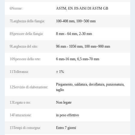
6Norme:
ASTM, EN JIS AISI DI ASTM GB
7Larghezza della flangia:
100-408 mm, 100~500 mm
8Spessore della flangia:
8 mm - 64 mm, 2-30 mm
9Larghezza del sito:
96 mm - 1056 mm, 100 mm~900 mm
10Spessore della rete:
6 mm-16 mm, 6,5 mm-70 mm
11Tolleranza:
± 1%
Piegamento, saldatura, decollatura, punzonatura,
12Servizio di elaborazione:
taglio
13Legata o no:
Non legate
14Fatturazione:
in peso effettivo
15Tempi di consegna:
Entro 7 giorni