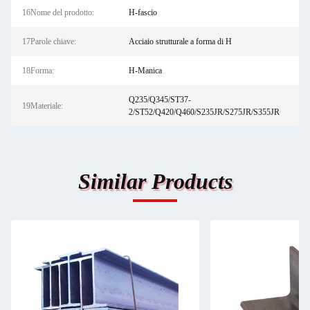
16Nome del prodotto:
H-fascio
17Parole chiave:
Acciaio strutturale a forma di H
18Forma:
H-Manica
Q235/Q345/ST37-
19Materiale:
2/ST52/Q420/Q460/S235JR/S275JR/S355JR
Similar Products