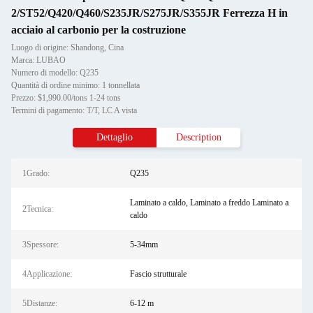
2/ST52/Q420/Q460/S235JR/S275JR/S355JR Ferrezza H in
acciaio al carbonio per la costruzione
Luogo di origine: Shandong, Cina
Marca: LUBAO
Numero di modello: Q235
Quantità di ordine minimo: 1 tonnellata
Prezzo: $1,990.00/tons 1-24 tons
Termini di pagamento: T/T, LC A vista
Dettaglio
Description
1Grado:
Q235
Laminato a caldo, Laminato a freddo Laminato a
2Tecnica:
caldo
3Spessore:
5-34mm
4Applicazione:
Fascio strutturale
5Distanze:
6-12 m