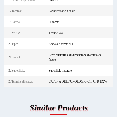
16Nome del prodotto:
H-fascio
17Tecnico:
Fabbricazione a caldo
18Forma:
H-forma
19MOQ:
1 tonnellata
20Tipo:
Acciaio a forma di H
Ferro strutturale di dimensione d'acciaio del
21Prodotto:
fascio
22Superficie:
Superficie naturale
23Termine di prezzo:
CATENA DELL'OROLOGIO CIF CFR EXW
Similar Products