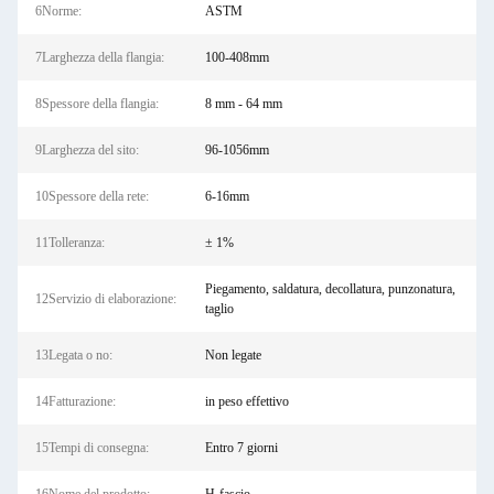
6Norme:
ASTM
7Larghezza della flangia:
100-408mm
8Spessore della flangia:
8 mm - 64 mm
9Larghezza del sito:
96-1056mm
10Spessore della rete:
6-16mm
11Tolleranza:
± 1%
Piegamento, saldatura, decollatura, punzonatura,
12Servizio di elaborazione:
taglio
13Legata o no:
Non legate
14Fatturazione:
in peso effettivo
15Tempi di consegna:
Entro 7 giorni