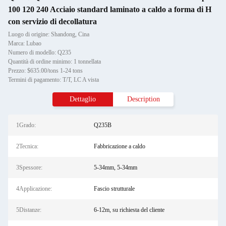
100 120 240 Acciaio standard laminato a caldo a forma di H
con servizio di decollatura
Luogo di origine: Shandong, Cina
Marca: Lubao
Numero di modello: Q235
Quantità di ordine minimo: 1 tonnellata
Prezzo: $635.00/tons 1-24 tons
Termini di pagamento: T/T, LC A vista
Dettaglio
Description
1Grado:
Q235B
2Tecnica:
Fabbricazione a caldo
3Spessore:
5-34mm, 5-34mm
4Applicazione:
Fascio strutturale
5Distanze:
6-12m, su richiesta del cliente