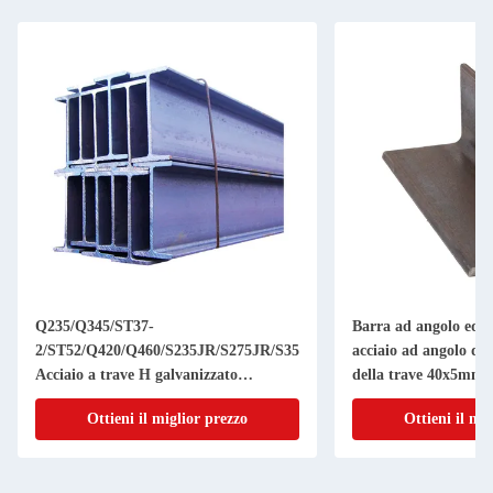
Q235/Q345/ST37-
Barra ad angolo equi
2/ST52/Q420/Q460/S235JR/S275JR/S355JR
acciaio ad angolo di
Acciaio a trave H galvanizzato
della trave 40x5m
personalizzato con servizio di
A36 Q235 GB 20x4m
Ottieni il miglior prezzo
Ottieni il mi
lavorazione a foratura
caldo