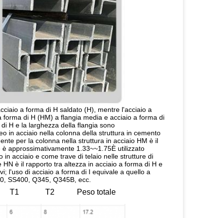
cciaio a forma di H saldato (H), mentre l'acciaio a 
a forma di H (HM) a flangia media e acciaio a forma di 
a di H e la larghezza della flangia sono 
o in acciaio nella colonna della struttura in cemento 
nte per la colonna nella struttura in acciaio HM è il 
che è approssimativamente 1.33~~1.75È utilizzato 
 in acciaio e come trave di telaio nelle strutture di 
HN è il rapporto tra altezza in acciaio a forma di H e 
; l'uso di acciaio a forma di I equivale a quello a 
M490, SS400, Q345, Q345B, ecc.
T1
T2
Peso totale