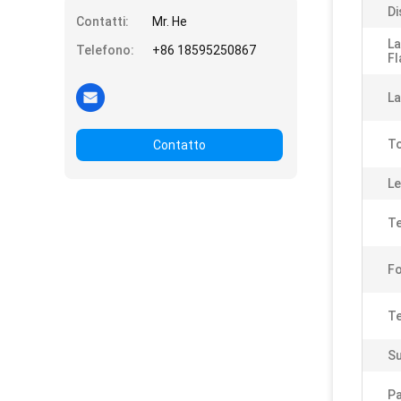
Di
Contatti:
Mr. He
La
Telefono:
+86 18595250867
Fl
La
To
Contatto
Le
Te
F
Te
Su
P