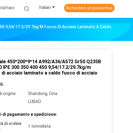
Italian
tattaci
Richiedere un preventivo
0 9,54/17.2/29.7kg/m Fuoco Di Acciaio Laminato A Caldo
ale 450*200*9*14 A992/A36/A572 Gr50 Q235B
 IPE 300 350 400 450 9,54/17.2/29.7kg/m
di acciaio laminato a caldo fuoco di acciaio
i:
i origine:
Shandong, Cina
LUBAO
i di pagamento e spedizione:
à di ordine
1 tonnellata
: