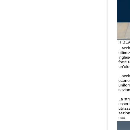
H BEA
L'acci
ottimi
ingles
forte 
un'ele
L'acci
econom
unifor
sezion
La str
essere
utiliz
sezion
ecc.