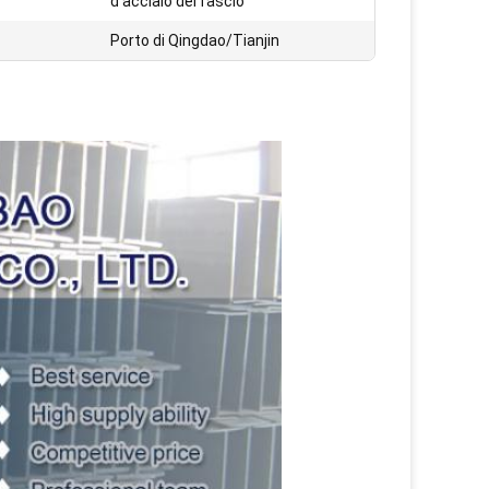
d'acciaio del fascio
Porto di Qingdao/Tianjin