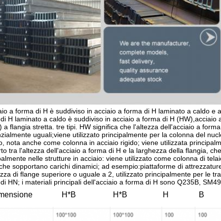
aio a forma di H è suddiviso in acciaio a forma di H laminato a caldo e a
di H laminato a caldo è suddiviso in acciaio a forma di H (HW),acciaio 
 a flangia stretta. tre tipi. HW significa che l'altezza dell'acciaio a form
zialmente uguali;viene utilizzato principalmente per la colonna del nucle
, nota anche come colonna in acciaio rigido; viene utilizzata principalme
to tra l'altezza dell'acciaio a forma di H e la larghezza della flangia, 
palmente nelle strutture in acciaio: viene utilizzato come colonna di telaio
 che sopportano carichi dinamici; ad esempio:piattaforme di attrezzature 
zza di flange superiore o uguale a 2, utilizzato principalmente per le travi
di HN; i materiali principali dell'acciaio a forma di H sono Q235B, S
mensione
H*B
H*B
H
B