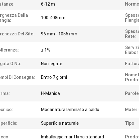
stanze:
6-12 m
Norme
rghezza Della
Spesso
100-408mm
angia:
Flangia
Spesso
rghezza Del Sito:
96 mm - 1056 mm
Rete:
Servizi
lleranza:
± 1%
Elabor
gata O No:
Non legate
Fattur
Nome 
mpi Di Consegna:
Entro 7 giorni
Prodot
orma:
H-Manica
Parole
cnico:
Modanatura laminato a caldo
Materi
perficie:
Superficie naturale
Tipo:
acco:
Imballaggio marittimo standard
Prodot