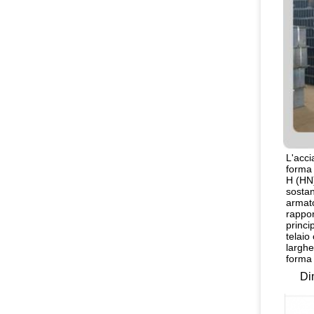
L'acci
forma 
H (HN)
sostan
armato
rappor
princi
telaio
larghe
forma 
Di