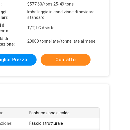
:
$577.60/tons 25-49 tons
aggi
Imballaggio in condizione di navigare
lari:
standard
 di
T/T, LC A vista
ento:
tà di
20000 tonnellate/tonnellate al mese
tazione:
iglior Prezzo
Contatto
a:
Fabbricazione a caldo
azione:
Fascio strutturale