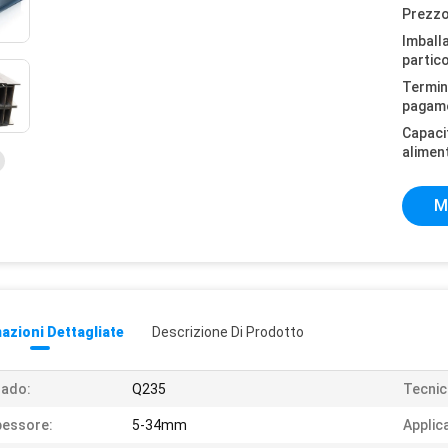
Prezzo
Imball
partico
Termini
pagam
Capaci
alimen
M
azioni Dettagliate
Descrizione Di Prodotto
rado:
Q235
Tecnic
pessore:
5-34mm
Applic