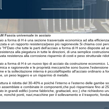
M Fascia universale in acciaio
aio a forma di H è una sezione trasversale economica ad alta efficienza 
zzata e un rapporto resistenza/peso più ragionevole.Si chiama così perch
e "H"Dato che tutte le parti dell'acciaio a forma di H sono disposte ad an
resistenza alla piegatura in tutte le direzioni, di una semplice costruzione
vata resistenza alla corrosione.risparmio di costi e peso strutturale rido
aio a forma di H è un nuovo tipo di acciaio da costruzione economico. La
ica e ragionevole e le proprietà meccaniche sono buone.l'estensione d
me e la sollecitazione interna è piccolaRispetto all'acciaio ordinario a f
e, un peso leggero e un risparmio di metallo.
uttura è ridotta del 30-40% e poiché l'interno e l'esterno delle gambe s
 assemblate e combinate in componenti,che può risparmiare fino al 25% 
zato in grandi edifici (come fabbriche, grattacieli, ecc.) che richiedono 
e, nonché ponti, navi,macchine per il sollevamento e il trasporto, fondazio