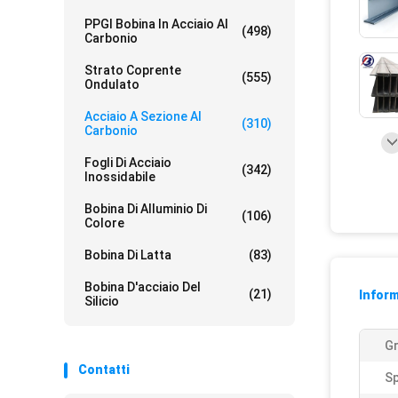
PPGI Bobina In Acciaio Al
(498)
Carbonio
Strato Coprente
(555)
Ondulato
Acciaio A Sezione Al
(310)
Carbonio
Fogli Di Acciaio
(342)
Inossidabile
Bobina Di Alluminio Di
(106)
Colore
Bobina Di Latta
(83)
Bobina D'acciaio Del
(21)
Inform
Silicio
G
Contatti
S