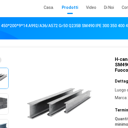
Casa.
Prodotti
Video
Di Noi
Con
 450*200*9*14 A992/A36/A572 Gr50 Q235B SM490 IPE 300 350 400 45
H-can
SM490
Fuoco 
Dettagl
Luogo d
Marca:
Termin
Quantit
minimo