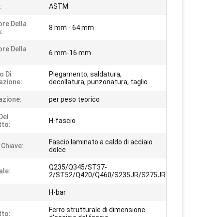
:
ASTM
re Della
8 mm - 64 mm
:
re Della
6 mm-16 mm
o Di
Piegamento, saldatura,
azione:
decollatura, punzonatura, taglio
azione:
per peso teorico
Del
H-fascio
to:
Fascio laminato a caldo di acciaio
 Chiave:
dolce
Q235/Q345/ST37-
ale:
2/ST52/Q420/Q460/S235JR/S275JR/S355JR
H-bar
Ferro strutturale di dimensione
to: